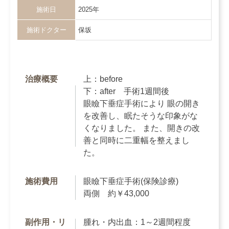
施術日
2025年
施術ドクター
保坂
治療概要
上：before
下：after 手術1週間後
眼瞼下垂症手術により 眼の開き
を改善し、眠たそうな印象がな
くなりました。 また、開きの改
善と同時に二重幅を整えまし
た。
施術費用
眼瞼下垂症手術(保険診療)
両側 約￥43,000
副作用・リ
腫れ・内出血：1～2週間程度