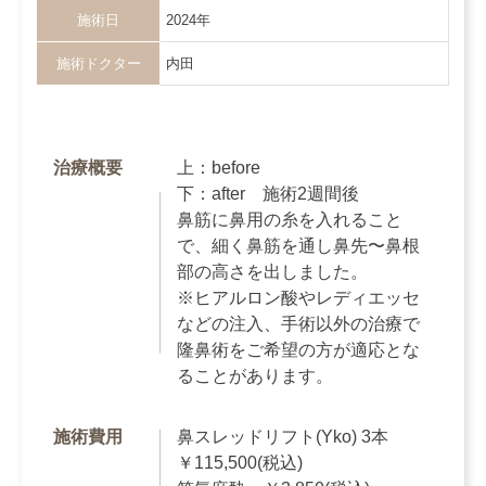
施術日
2024年
施術ドクター
内田
治療概要
上：before
下：after 施術2週間後
鼻筋に鼻用の糸を入れること
で、細く鼻筋を通し鼻先〜鼻根
部の高さを出しました。
※ヒアルロン酸やレディエッセ
などの注入、手術以外の治療で
隆鼻術をご希望の方が適応とな
ることがあります。
施術費用
鼻スレッドリフト(Yko) 3本
￥115,500(税込)