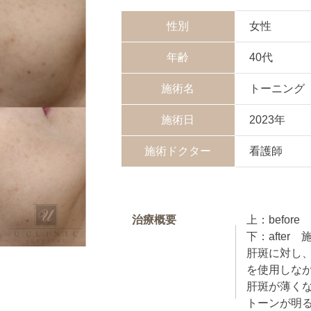
性別
女性
年齢
40代
施術名
トーニング
施術日
2023年
施術ドクター
看護師
治療概要
上：before
下：after
肝斑に対し
を使用しな
肝斑が薄く
トーンが明