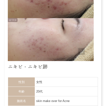
ニキビ・ニキビ跡
性別
女性
年齢
20代
施術名
skin make over for Acne