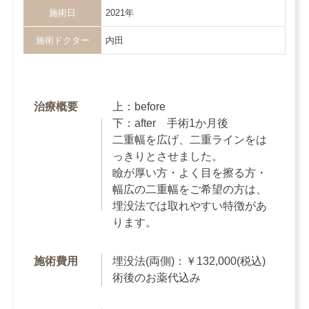
施術日
2021年
施術ドクター
内田
治療概要
上：before
下：after 手術1か月後
二重幅を広げ、二重ラインをは
っきりとさせました。
瞼が厚い方・よく目を擦る方・
幅広の二重幅をご希望の方は、
埋没法では取れやすい特徴があ
ります。
施術費用
埋没法(両側)：￥132,000(税込)
術後のお薬代込み