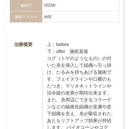
施術日
2023年
施術ドクター
内田
治療概要
上：before
下：after 施術直後
コグ（トゲのようなもの）の付
いた糸を挿入して組織へ引っ掛
け、たるみを持ちあげる施術で
す。フェイスラインや口横のも
たつき、マリオネットラインや
法令線の改善が期待出来ます。
また、糸周辺にできるコラーゲ
ンなどの線維化組織が皮膚や皮
下組織を支え、糸が吸収された
あともリフトアップ効果が持続
します。 バイオコーンやコグ