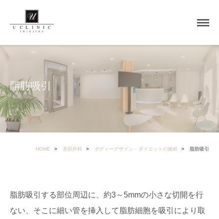
脂肪吸引
HOME
美容外科
ボディーデザイン・ダイエットの施術
脂肪吸引
脂肪吸引する部位周辺に、約3～5mmの小さな切開を行
ない、そこに細い管を挿入して脂肪細胞を吸引により取